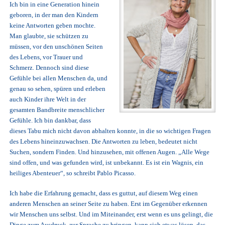
Ich bin in eine Generation hinein
geboren, in der man den Kindern
keine Antworten geben mochte.
Man glaubte, sie schützen zu
müssen, vor den unschönen Seiten
des Lebens, vor Trauer und
Schmerz. Dennoch sind diese
Gefühle bei allen Menschen da, und
genau so sehen, spüren und erleben
auch Kinder ihre Welt in der
gesamten Bandbreite menschlicher
Gefühle. Ich bin dankbar, dass
dieses Tabu mich nicht davon abhalten konnte, in die so wichtigen Fragen
des Lebens hineinzuwachsen. Die Antworten zu leben, bedeutet nicht
Suchen, sondern Finden. Und hinzusehen, mit offenen Augen. „Alle Wege
sind offen, und was gefunden wird, ist unbekannt. Es ist ein Wagnis, ein
heiliges Abenteuer“, so schreibt Pablo Picasso.
Ich habe die Erfahrung gemacht, dass es guttut, auf diesem Weg einen
anderen Menschen an seiner Seite zu haben. Erst im Gegenüber erkennen
wir Menschen uns selbst. Und im Miteinander, erst wenn es uns gelingt, die
Dinge zum Ausdruck, zur Sprache zu bringen, kann sich etwas lösen, das